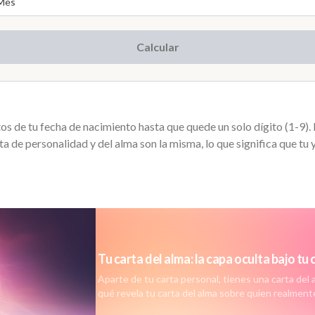
Calcular
os de tu fecha de nacimiento hasta que quede un solo dígito (1-9). 
ta de personalidad y del alma son la misma, lo que significa que tu 
Tu carta del alma: la capa oculta bajo tu
Aparte de tu carta personal, tienes una carta del a
qué revela tu carta del alma sobre quien realment