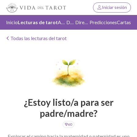
Iniciar sesión
Inicio
Lecturas de tarot
Amor
Duelo
Dirección
Predicciones
Cartas
Todas las lecturas del tarot
¿Estoy listo/a para ser
padre/madre?
60
Explorar el camino hacia la maternidad o paternidad es uno