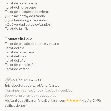
Tarot de la cruz celta
Tarot del horóscopo
Tarot de autodescubrimiento
¿Qué me estoy ocultando?
¿Qué herida sigo cargando?
¿Qué verdad estoy evitando?
Tarot de familia
Tiempo y Estación
Tarot de pasado, presente y futuro
Tarot del día
Tarot de la semana
Tarot del mes
Tarot del año
Tarot de cumpleaños
Tarot de verano
Inicio
Lecturas de tarot
Amor
Cartas
Términos y condiciones
Privacidad y cookies
Soporte, preguntas y respuestas
Visitantes calificaron VidaDelTarot con
★★★★★
★★★★★
4.5 / 5
(6.795
calificaciones)