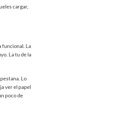
ueles cargar,
 funcional. La
yo. La tu de la
 pestana. Lo
ja ver el papel
 un poco de