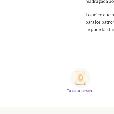
madrugada por
Lo unico que 
para los patro
se pone basta
Tu carta personal