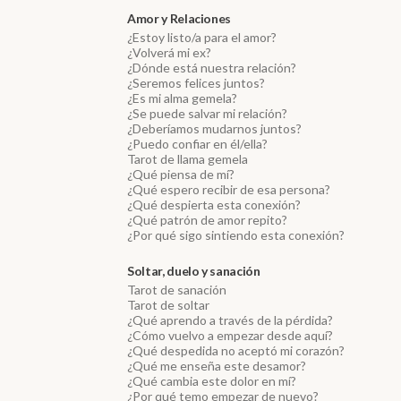
Amor y Relaciones
¿Estoy listo/a para el amor?
¿Volverá mi ex?
¿Dónde está nuestra relación?
¿Seremos felices juntos?
¿Es mi alma gemela?
¿Se puede salvar mi relación?
¿Deberíamos mudarnos juntos?
¿Puedo confiar en él/ella?
Tarot de llama gemela
¿Qué piensa de mí?
¿Qué espero recibir de esa persona?
¿Qué despierta esta conexión?
¿Qué patrón de amor repito?
¿Por qué sigo sintiendo esta conexión?
Soltar, duelo y sanación
Tarot de sanación
Tarot de soltar
¿Qué aprendo a través de la pérdida?
¿Cómo vuelvo a empezar desde aquí?
¿Qué despedida no aceptó mi corazón?
¿Qué me enseña este desamor?
¿Qué cambia este dolor en mí?
¿Por qué temo empezar de nuevo?