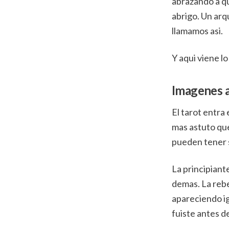
abrazando a q
abrigo. Un arq
llamamos asi.
Y aqui viene l
Imagenes a
El tarot entra 
mas astuto que
pueden tener 
La principiant
demas. La rebe
apareciendo igu
fuiste antes d