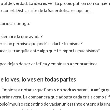
util de verdad. La idea es ver tu propio patron con suficien
o con el. Disfrazarte de la Sacerdotisa es opcional.
curiosa contigo:
siempre la que ayuda?
as un permiso que podrias darte tu misma?
ces la tranquila ante algo que te importa muchisimo?
ipos dejan de ser estetica y empiezan a ser practicos.
 lo ves, lo ves en todas partes
 Empieza a notar arquetipos y no podras parar. La amiga q
 primavera. La companera que adopta cada crisis como si 
opio impulso repentino de vaciar un estante entero a la una