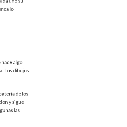
cada uno su
unca lo
o hace algo
a. Los dibujos
bateria de los
ion y sigue
lgunas las