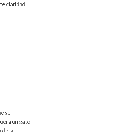
te claridad
ue se
fuera un gato
 de la