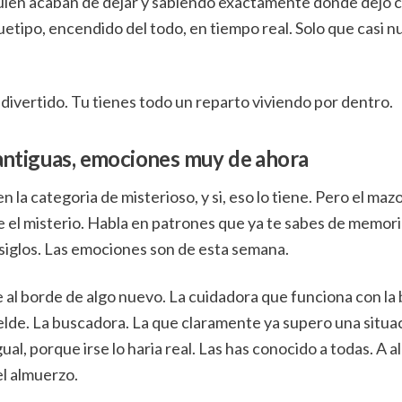
uien acaban de dejar y sabiendo exactamente donde dejo 
uetipo, encendido del todo, en tiempo real. Solo que casi n
o divertido. Tu tienes todo un reparto viviendo por dentro.
ntiguas, emociones muy de ahora
en la categoria de misterioso, y si, eso lo tiene. Pero el maz
 el misterio. Habla en patrones que ya te sabes de memori
siglos. Las emociones son de esta semana.
e al borde de algo nuevo. La cuidadora que funciona con la 
lde. La buscadora. La que claramente ya supero una situac
al, porque irse lo haria real. Las has conocido a todas. A a
el almuerzo.