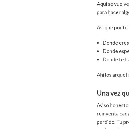
Aqui se vuelve 
para hacer alg
Asi que ponte 
Donde eres 
Donde esper
Donde te ha
Ahi los arquet
Una vez que
Aviso honesto.
reinventa cada
perdido. Tu pr